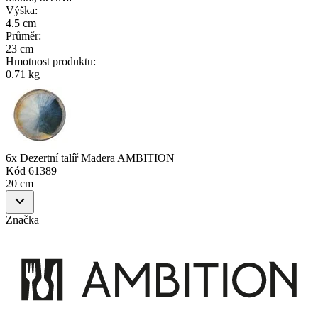
Výška
:
4.5 cm
Průměr
:
23 cm
Hmotnost produktu
:
0.71 kg
6x Dezertní talíř Madera AMBITION
Kód
61389
20 cm
Značka