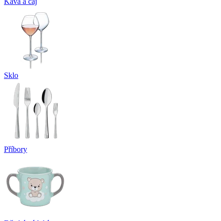
Káva a čaj
Sklo
Příbory