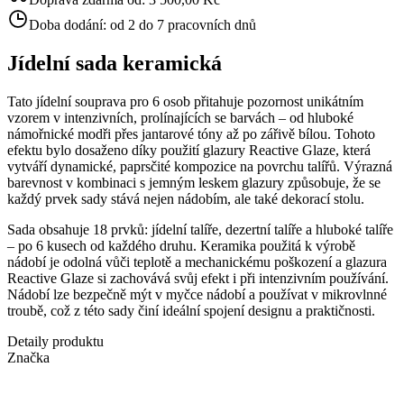
Doba dodání:
od 2 do 7 pracovních dnů
Jídelní sada keramická
Tato jídelní souprava pro 6 osob přitahuje pozornost unikátním
vzorem v intenzivních, prolínajících se barvách – od hluboké
námořnické modři přes jantarové tóny až po zářivě bílou. Tohoto
efektu bylo dosaženo díky použití glazury Reactive Glaze, která
vytváří dynamické, paprsčité kompozice na povrchu talířů. Výrazná
barevnost v kombinaci s jemným leskem glazury způsobuje, že se
každý prvek sady stává nejen nádobím, ale také dekorací stolu.
Sada obsahuje 18 prvků: jídelní talíře, dezertní talíře a hluboké talíře
– po 6 kusech od každého druhu. Keramika použitá k výrobě
nádobí je odolná vůči teplotě a mechanickému poškození a glazura
Reactive Glaze si zachovává svůj efekt i při intenzivním používání.
Nádobí lze bezpečně mýt v myčce nádobí a používat v mikrovlnné
troubě, což z této sady činí ideální spojení designu a praktičnosti.
Detaily produktu
Značka