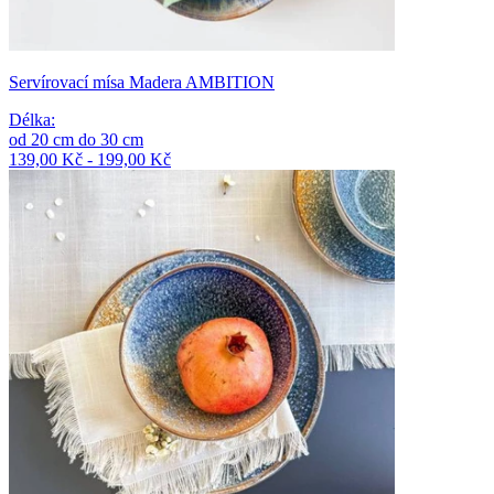
Servírovací mísa Madera AMBITION
Délka
:
od
20
cm
do
30
cm
139,00 Kč - 199,00 Kč