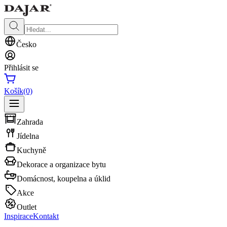
Česko
Přihlásit se
Košík
(0)
Zahrada
Jídelna
Kuchyně
Dekorace a organizace bytu
Domácnost, koupelna a úklid
Akce
Outlet
Inspirace
Kontakt