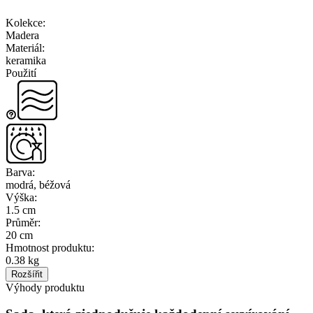
Kolekce
:
Madera
Materiál
:
keramika
Použití
Barva
:
modrá, béžová
Výška
:
1.5 cm
Průměr
:
20 cm
Hmotnost produktu
:
0.38 kg
Rozšířit
Výhody produktu