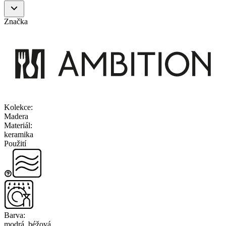
Značka
Kolekce
:
Madera
Materiál
:
keramika
Použití
Barva
:
modrá, béžová