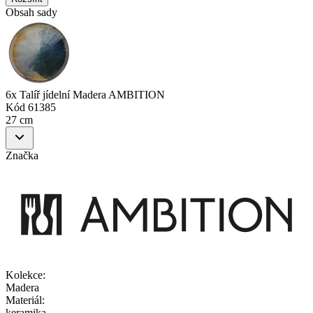
Obsah sady
6x Talíř jídelní Madera AMBITION
Kód
61385
27 cm
Značka
Kolekce
:
Madera
Materiál
:
keramika