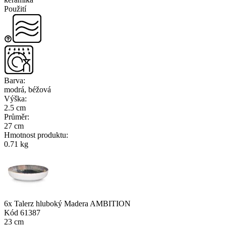
Použití
Barva
:
modrá, béžová
Výška
:
2.5 cm
Průměr
:
27 cm
Hmotnost produktu
:
0.71 kg
6x Talerz hluboký Madera AMBITION
Kód
61387
23 cm