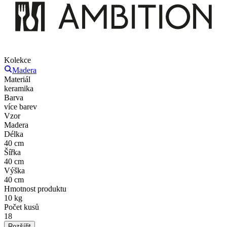
Kolekce
Madera
Materiál
keramika
Barva
více barev
Vzor
Madera
Délka
40 cm
Šířka
40 cm
Výška
40 cm
Hmotnost produktu
10 kg
Počet kusů
18
Rozšířit