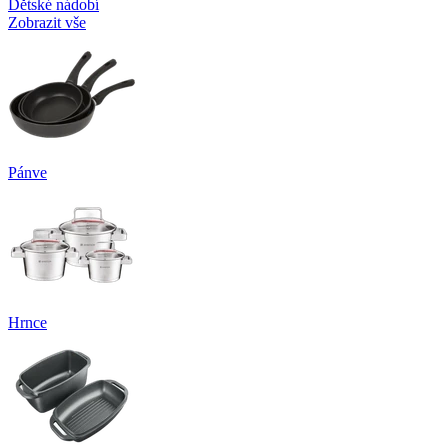
Dětské nádobí
Zobrazit vše
Pánve
Hrnce