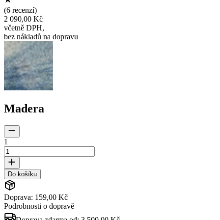
(
6 recenzí
)
2 090,00 Kč
včetně DPH
,
bez nákladů na dopravu
Madera
1
Do košíku
Doprava: 159,00 Kč
Podrobnosti o dopravě
Doprava zdarma od:
3 500,00 Kč