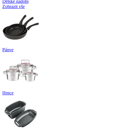
Dětské nádobí
Zobrazit vše
Pánve
Hrnce