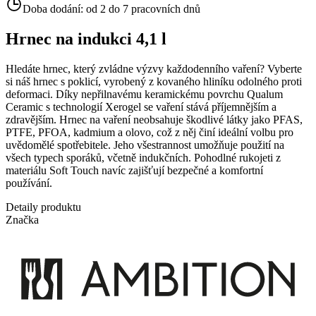
Doba dodání:
od 2 do 7 pracovních dnů
Hrnec na indukci 4,1 l
Hledáte hrnec, který zvládne výzvy každodenního vaření? Vyberte
si náš hrnec s poklicí, vyrobený z kovaného hliníku odolného proti
deformaci. Díky nepřilnavému keramickému povrchu Qualum
Ceramic s technologií Xerogel se vaření stává příjemnějším a
zdravějším. Hrnec na vaření neobsahuje škodlivé látky jako PFAS,
PTFE, PFOA, kadmium a olovo, což z něj činí ideální volbu pro
uvědomělé spotřebitele. Jeho všestrannost umožňuje použití na
všech typech sporáků, včetně indukčních. Pohodlné rukojeti z
materiálu Soft Touch navíc zajišťují bezpečné a komfortní
používání.
Detaily produktu
Značka