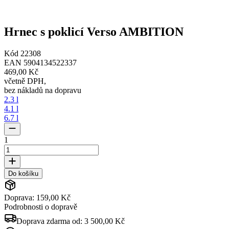
Hrnec s poklicí Verso AMBITION
Kód
22308
EAN
5904134522337
469,00 Kč
včetně DPH
,
bez nákladů na dopravu
2.3 l
4.1 l
6.7 l
1
Do košíku
Doprava: 159,00 Kč
Podrobnosti o dopravě
Doprava zdarma od:
3 500,00 Kč