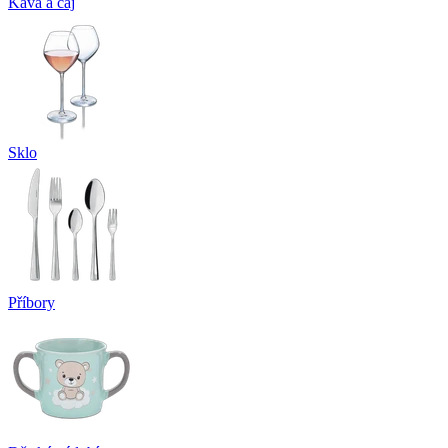
Káva a čaj
Sklo
Příbory