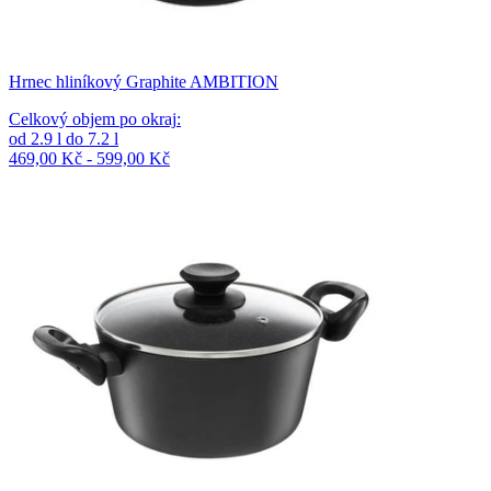
Hrnec hliníkový Graphite AMBITION
Celkový objem po okraj
:
od
2.9
l
do
7.2
l
469,00 Kč - 599,00 Kč