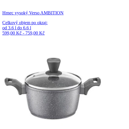
Hrnec vysoký Verso AMBITION
Celkový objem po okraj
:
od
3.6
l
do
6.6
l
599,00 Kč - 759,00 Kč