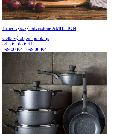
Hrnec vysoký Silverstone AMBITION
Celkový objem po okraj
:
od
3.6
l
do
6.4
l
599,00 Kč - 699,00 Kč