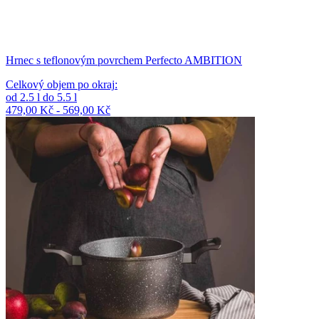
Hrnec s teflonovým povrchem Perfecto AMBITION
Celkový objem po okraj
:
od
2.5
l
do
5.5
l
479,00 Kč - 569,00 Kč