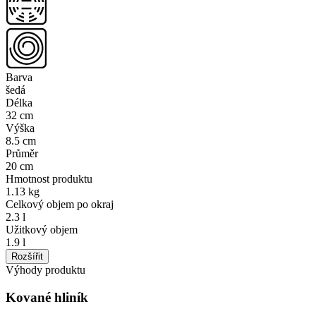
Barva
šedá
Délka
32 cm
Výška
8.5 cm
Průměr
20 cm
Hmotnost produktu
1.13 kg
Celkový objem po okraj
2.3 l
Užitkový objem
1.9 l
Rozšířit
Výhody produktu
Kované hliník