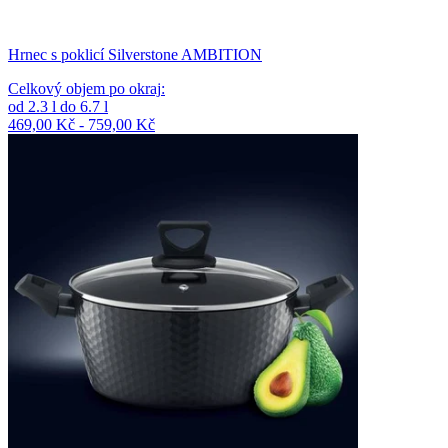
Hrnec s poklicí Silverstone AMBITION
Celkový objem po okraj
:
od
2.3
l
do
6.7
l
469,00 Kč - 759,00 Kč