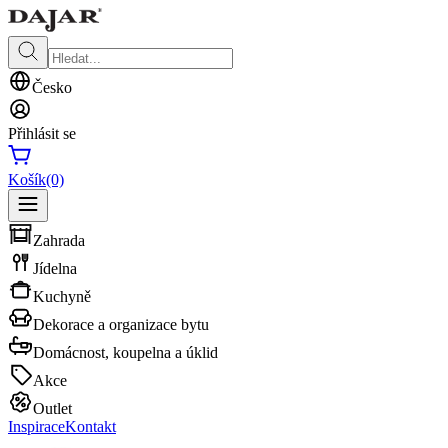
Česko
Přihlásit se
Košík
(0)
Zahrada
Jídelna
Kuchyně
Dekorace a organizace bytu
Domácnost, koupelna a úklid
Akce
Outlet
Inspirace
Kontakt