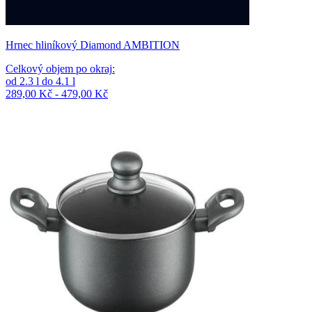
Hrnec hliníkový Diamond AMBITION
Celkový objem po okraj
:
od
2.3
l
do
4.1
l
289,00 Kč - 479,00 Kč