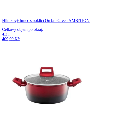
Hliníkový hrnec s poklicí Ombre Green AMBITION
Celkový objem po okraj
:
4.3
l
409,00 Kč