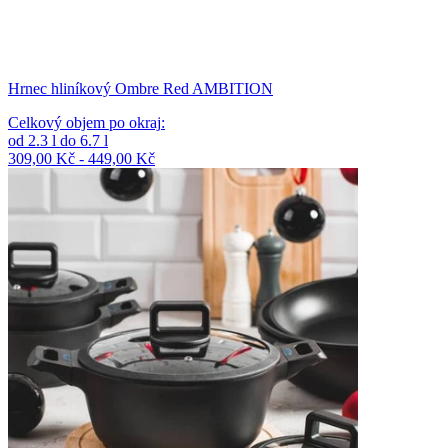
Hrnec hliníkový Ombre Red AMBITION
Celkový objem po okraj
:
od
2.3
l
do
6.7
l
309,00 Kč - 449,00 Kč