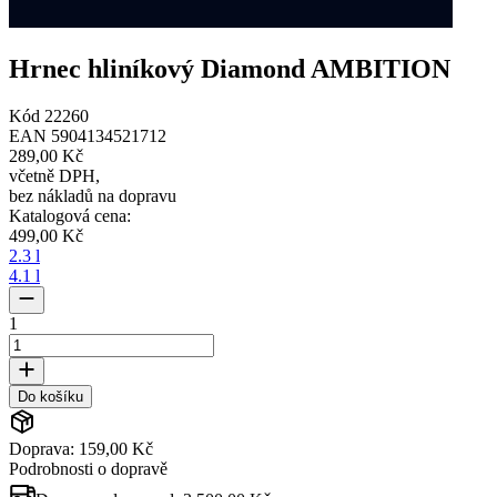
Hrnec hliníkový Diamond AMBITION
Kód
22260
EAN
5904134521712
289,00 Kč
včetně DPH
,
bez nákladů na dopravu
Katalogová cena
:
499,00 Kč
2.3 l
4.1 l
1
Do košíku
Doprava: 159,00 Kč
Podrobnosti o dopravě