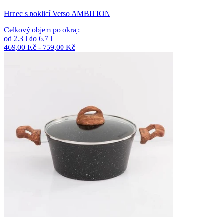
Hrnec s poklicí Verso AMBITION
Celkový objem po okraj
:
od
2.3
l
do
6.7
l
469,00 Kč - 759,00 Kč