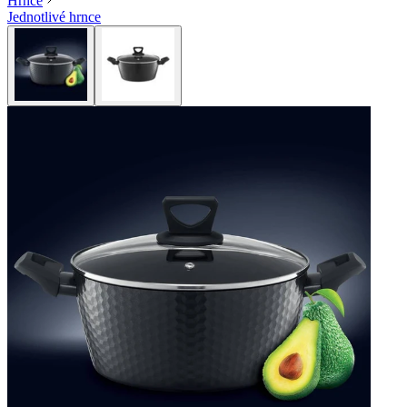
Hrnce
Jednotlivé hrnce