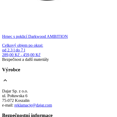
Hrnec s poklicí Darkwood AMBITION
Celkový objem po okraj
:
od
2.3
l
do
7
l
289,00 Kč - 459,00 Kč
Bezpečnost a další materiály
Výrobce
Dajar Sp. z o.o.
ul. Połtawska 6
75-072 Koszalin
e-mail:
reklamacje@dajar.com
Bezpečnostní informace