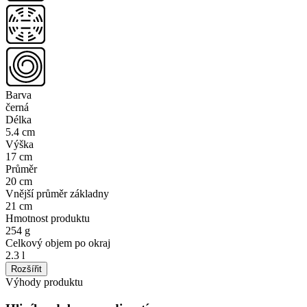
Barva
černá
Délka
5.4 cm
Výška
17 cm
Průměr
20 cm
Vnější průměr základny
21 cm
Hmotnost produktu
254 g
Celkový objem po okraj
2.3 l
Rozšířit
Výhody produktu