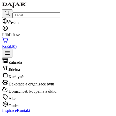
Česko
Přihlásit se
Košík
(0)
Zahrada
Jídelna
Kuchyně
Dekorace a organizace bytu
Domácnost, koupelna a úklid
Akce
Outlet
Inspirace
Kontakt