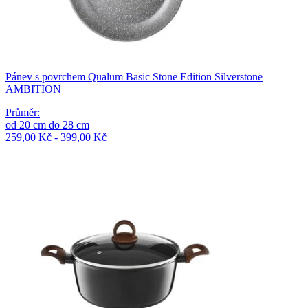
Pánev s povrchem Qualum Basic Stone Edition Silverstone
AMBITION
Průměr
:
od
20
cm
do
28
cm
259,00 Kč - 399,00 Kč