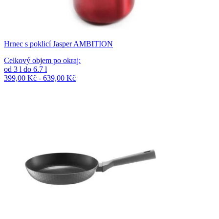
Hrnec s poklicí Jasper AMBITION
Celkový objem po okraj
:
od
3
l
do
6.7
l
399,00 Kč - 639,00 Kč