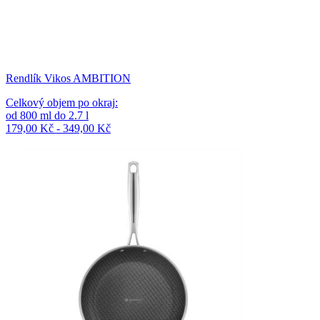
Rendlík Vikos AMBITION
Celkový objem po okraj
:
od
800
ml
do
2.7
l
179,00 Kč - 349,00 Kč