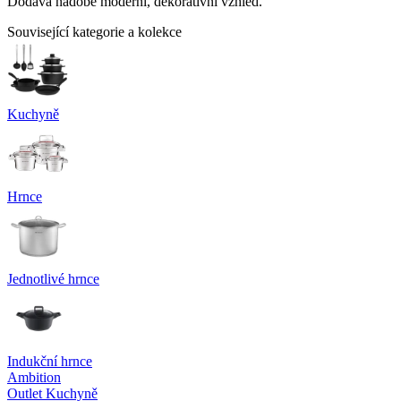
Dodává nádobě moderní, dekorativní vzhled.
Související kategorie a kolekce
Kuchyně
Hrnce
Jednotlivé hrnce
Indukční hrnce
Ambition
Outlet Kuchyně