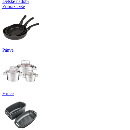
Dětské nádobí
Zobrazit vše
Pánve
Hrnce