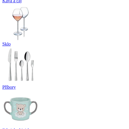
Káva a čaj
Sklo
Příbory