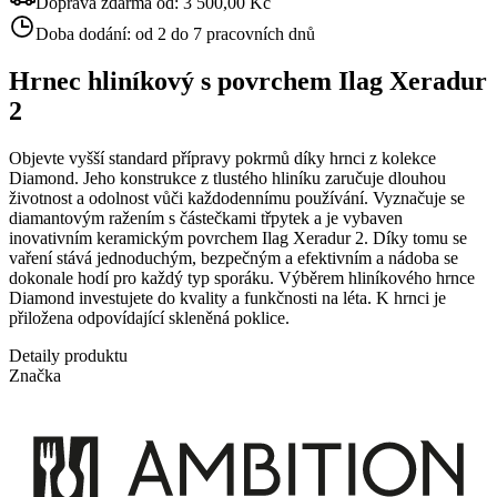
Doprava zdarma od:
3 500,00 Kč
Doba dodání:
od 2 do 7 pracovních dnů
Hrnec hliníkový s povrchem Ilag Xeradur
2
Objevte vyšší standard přípravy pokrmů díky hrnci z kolekce
Diamond. Jeho konstrukce z tlustého hliníku zaručuje dlouhou
životnost a odolnost vůči každodennímu používání. Vyznačuje se
diamantovým ražením s částečkami třpytek a je vybaven
inovativním keramickým povrchem Ilag Xeradur 2. Díky tomu se
vaření stává jednoduchým, bezpečným a efektivním a nádoba se
dokonale hodí pro každý typ sporáku. Výběrem hliníkového hrnce
Diamond investujete do kvality a funkčnosti na léta. K hrnci je
přiložena odpovídající skleněná poklice.
Detaily produktu
Značka