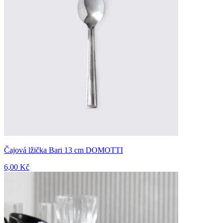
Čajová lžička Bari 13 cm DOMOTTI
6,00 Kč