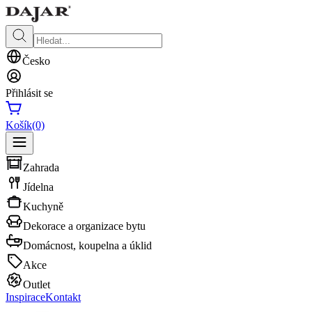
Česko
Přihlásit se
Košík
(0)
Zahrada
Jídelna
Kuchyně
Dekorace a organizace bytu
Domácnost, koupelna a úklid
Akce
Outlet
Inspirace
Kontakt