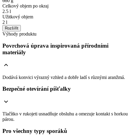
660 g
Celkový objem po okraj
2.5 l
Užitkový objem
2 l
Rozšířit
Výhody produktu
Povrchová úprava inspirovaná přírodními
materiály
Dodává konvici výrazný vzhled a dobře ladí s různými aranžmá.
Bezpečné otevírání píšťalky
Tlačítko v rukojeti usnadňuje obsluhu a omezuje kontakt s horkou
párou.
Pro všechny typy sporáků