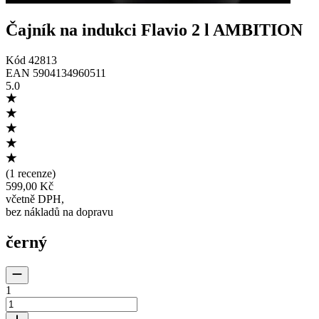
Čajník na indukci Flavio 2 l AMBITION
Kód
42813
EAN
5904134960511
5.0
(
1 recenze
)
599,00 Kč
včetně DPH
,
bez nákladů na dopravu
černý
1