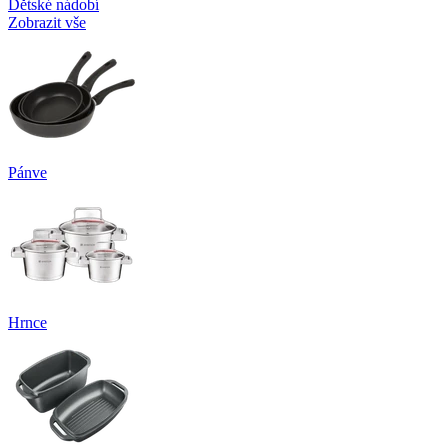
Dětské nádobí
Zobrazit vše
Pánve
Hrnce