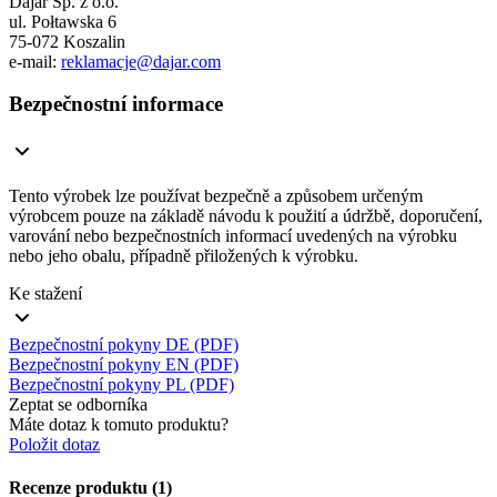
Dajar Sp. z o.o.
ul. Połtawska 6
75-072 Koszalin
e-mail:
reklamacje@dajar.com
Bezpečnostní informace
Tento výrobek lze používat bezpečně a způsobem určeným
výrobcem pouze na základě návodu k použití a údržbě, doporučení,
varování nebo bezpečnostních informací uvedených na výrobku
nebo jeho obalu, případně přiložených k výrobku.
Ke stažení
Bezpečnostní pokyny DE (PDF)
Bezpečnostní pokyny EN (PDF)
Bezpečnostní pokyny PL (PDF)
Zeptat se odborníka
Máte dotaz k tomuto produktu?
Položit dotaz
Recenze produktu (1)