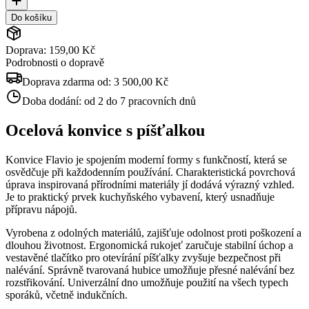
Do košíku
Doprava: 159,00 Kč
Podrobnosti o dopravě
Doprava zdarma od:
3 500,00 Kč
Doba dodání:
od 2 do 7 pracovních dnů
Ocelová konvice s píšťalkou
Konvice Flavio je spojením moderní formy s funkčností, která se
osvědčuje při každodenním používání. Charakteristická povrchová
úprava inspirovaná přírodními materiály jí dodává výrazný vzhled.
Je to praktický prvek kuchyňského vybavení, který usnadňuje
přípravu nápojů.
Vyrobena z odolných materiálů, zajišťuje odolnost proti poškození a
dlouhou životnost. Ergonomická rukojeť zaručuje stabilní úchop a
vestavěné tlačítko pro otevírání píšťalky zvyšuje bezpečnost při
nalévání. Správně tvarovaná hubice umožňuje přesné nalévání bez
rozstřikování. Univerzální dno umožňuje použití na všech typech
sporáků, včetně indukčních.