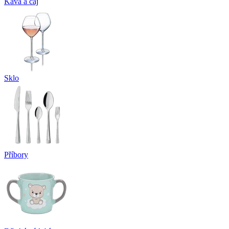
Káva a čaj
Sklo
Příbory